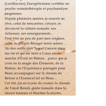
(LaviiSacrée), Energéticienne certifiée en 
psycho-somatothérapie et psychanalyse 
junguienne.
Depuis plusieurs années, je nourris un 
rêve, celui de rencontrer, côtoyer, re 
découvrir la culture nomade, ses 
richesses, ses enseignements…

Peut être un peu de part mes origines, 
celle du peuple Mongol entre autres …

Un des outils avec lequel j’œuvre dans 
ma vie et qui me tient à Cœur est la 
marche d’Éveil en Nature…parce que je 
crois en la magie des Éléments, de la 
Nature, de l’Expérience partagée pour 
Nous accompagner sur le chemin du 
Retour à l’EssenceCiel en Nous…

Cet été, j’ai eu la joie de croiser le chemin 
de Faiçal Benali, guide nomade dans le 
désert tunisien et Martine Scalzotto, 
sophrologue, avec qui j’ai ressenti 
l’Évidence…la possibilité de réaliser 