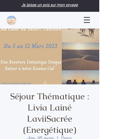
Je laisse un avis sur mon voyage
Séjour Thématique :
Livia Lainé
LaviiSacrée
(Energétique)
dim. 05 mars
  |  
Douz