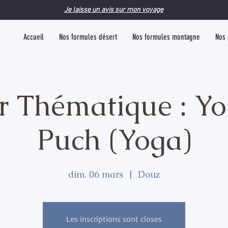
Je laisse un avis sur mon voyage
Accueil
Nos formules désert
Nos formules montagne
Nos 
r Thématique : Y
Puch (Yoga)
dim. 06 mars
  |  
Douz
Les inscriptions sont closes