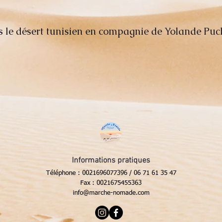
e désert tunisien en compagnie de Yolande Puch
epuch@cegetel.net
Informations pratiques
Téléphone : 0021696077396 / 06 71 61 35 47
Fax : 0021675455363
info@marche-nomade.com