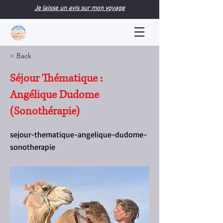
Je laisse un avis sur mon voyage
< Back
Séjour Thématique :
Angélique Dudome
(Sonothérapie)
sejour-thematique-angelique-dudome-
sonotherapie