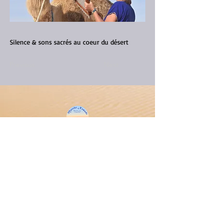
Silence & sons sacrés au coeur du désert
Previous
Next
Informations pratiques
Téléphone :
0021696077396
/
06 71 61 35 47
Fax :
0021675455363
info@marche-nomade.com
Conditions générales de ventes