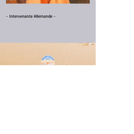
- Intervenante Allemande -
Previous
Next
Informations pratiques
Téléphone :
0021696077396
/
06 71 61 35 47
Fax :
0021675455363
info@marche-nomade.com
Conditions générales de ventes
Mentions légales