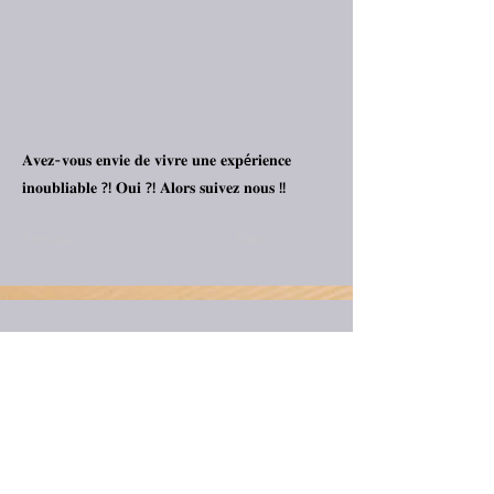
𝐀𝐯𝐞𝐳-𝐯𝐨𝐮𝐬 𝐞𝐧𝐯𝐢𝐞 𝐝𝐞 𝐯𝐢𝐯𝐫𝐞 𝐮𝐧𝐞 𝐞𝐱𝐩é𝐫𝐢𝐞𝐧𝐜𝐞
𝐢𝐧𝐨𝐮𝐛𝐥𝐢𝐚𝐛𝐥𝐞 ?! 𝐎𝐮𝐢 ?! 𝐀𝐥𝐨𝐫𝐬 𝐬𝐮𝐢𝐯𝐞𝐳 𝐧𝐨𝐮𝐬 !!
Previous
Next
Informations pratiques
Téléphone :
0021696077396
/
06 71 61 35 47
Fax :
0021675455363